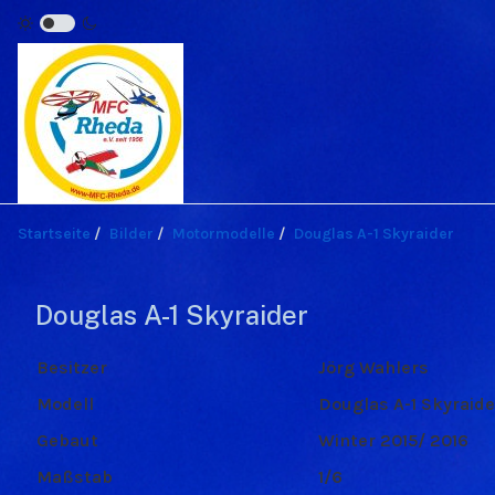
Startseite
Bilder
Motormodelle
Douglas A-1 Skyraider
Douglas A-1 Skyraider
Besitzer
Jörg Wahlers
Modell
Douglas A-1 Skyraide
Gebaut
Winter 2015/ 2016
Maßstab
1/6