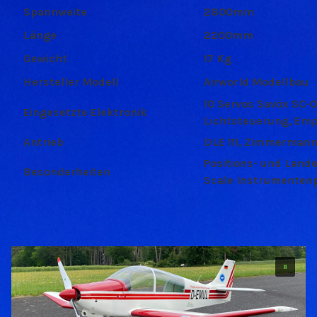
Spannweite
2800mm
Länge
2200mm
Gewicht
17 Kg
Hersteller Modell
Airworld Modellbau
10 Servos Savöx SC-
Eingesetzte Elektronik
Lichtsteuerung, Emp
Antrieb
DLE 111, Zimmerman
Positions- und Lande
Besonderheiten
Scale Instrumenten