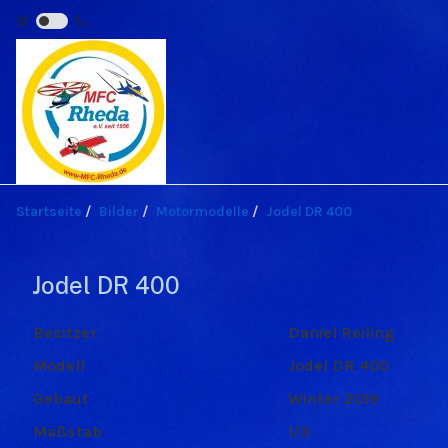
Startseite
Bilder
Motormodelle
Jodel DR 400
Jodel DR 400
Besitzer
Daniel Reiling
Modell
Jodel DR 400
Gebaut
Winter 2019
Maßstab
1/3